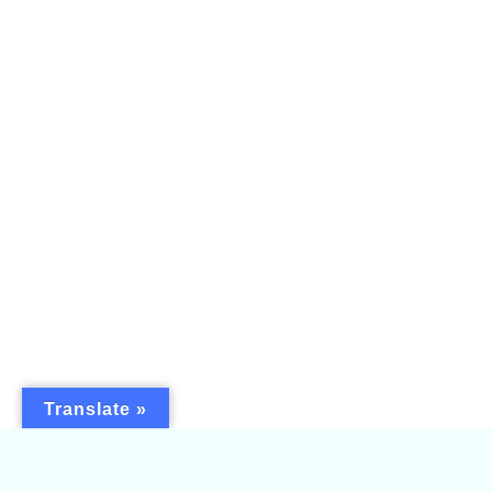
© 2022 Casadasflores.net. Todos os direitos
reservados.
K4W
Translate »