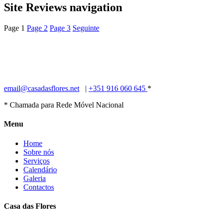
Site Reviews navigation
Page
1
Page
2
Page
3
Seguinte
Com um jardim, uma piscina exterior e vistas para o jardim, a Casa
das Flores está situada em Amares. O alojamento encontra-se a
25km de Braga e 17km do Gerês. Os hóspedes beneficiam de
acesso Wi-Fi gratuito e de estacionamento privado no local.
email@casadasflores.net
|
+351 916 060 645​
*
* Chamada para Rede Móvel Nacional
Menu
Home
Sobre nós
Serviços
Calendário
Galeria
Contactos
Casa das Flores