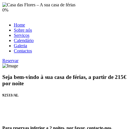
0
%
Home
Sobre nós
Serviços
Calendário
Galeria
Contactos
Reservar
Seja bem-vindo à sua casa de férias, a partir de 215€
por noite
92533/AL
Para reservas inferior a 2 noites, por favor, contacte-nos.