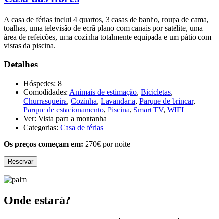
A casa de férias inclui 4 quartos, 3 casas de banho, roupa de cama,
toalhas, uma televisão de ecrã plano com canais por satélite, uma
área de refeições, uma cozinha totalmente equipada e um pátio com
vistas da piscina.
Detalhes
Hóspedes:
8
Comodidades:
Animais de estimação
,
Bicicletas
,
Churrasqueira
,
Cozinha
,
Lavandaria
,
Parque de brincar
,
Parque de estacionamento
,
Piscina
,
Smart TV
,
WIFI
Ver:
Vista para a montanha
Categorias:
Casa de férias
Os preços começam em:
270
€
por noite
Reservar
Onde estará?