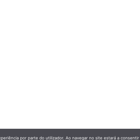
Home
O que visitar?
Sobre nós
Política de privacidade
Serviços
Livro de Reclamações
Calendário
Galeria
Contactos
rvados.
xperiência por parte do utilizador. Ao navegar no site estará a consentir 